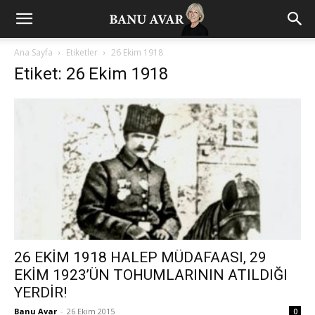
Ana Sayfa
Etiketler
26 Ekim 1918
Etiket: 26 Ekim 1918
26 EKİM 1918 HALEP MÜDAFAASI, 29
EKİM 1923’ÜN TOHUMLARININ ATILDIĞI
YERDİR!
Banu Avar
-
26 Ekim 2015
0