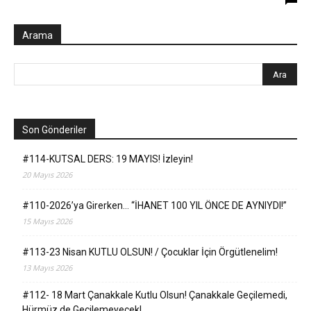
Arama
Son Gönderiler
#114-KUTSAL DERS: 19 MAYIS! İzleyin!
20 Mayıs 2026
#110-2026’ya Girerken… “İHANET 100 YIL ÖNCE DE AYNIYDI!”
15 Mayıs 2026
#113-23 Nisan KUTLU OLSUN! / Çocuklar İçin Örgütlenelim!
13 Mayıs 2026
#112- 18 Mart Çanakkale Kutlu Olsun! Çanakkale Geçilemedi,
Hürmüz de Geçilemeyecek!