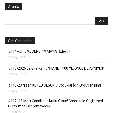
Arama
Son Gönderiler
#114-KUTSAL DERS: 19 MAYIS! İzleyin!
20 Mayıs 2026
#110-2026’ya Girerken… “İHANET 100 YIL ÖNCE DE AYNIYDI!”
15 Mayıs 2026
#113-23 Nisan KUTLU OLSUN! / Çocuklar İçin Örgütlenelim!
13 Mayıs 2026
#112- 18 Mart Çanakkale Kutlu Olsun! Çanakkale Geçilemedi,
Hürmüz de Geçilemeyecek!
13 Mayıs 2026