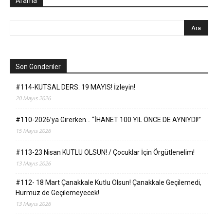
Arama
Son Gönderiler
#114-KUTSAL DERS: 19 MAYIS! İzleyin!
20 Mayıs 2026
#110-2026’ya Girerken… “İHANET 100 YIL ÖNCE DE AYNIYDI!”
15 Mayıs 2026
#113-23 Nisan KUTLU OLSUN! / Çocuklar İçin Örgütlenelim!
13 Mayıs 2026
#112- 18 Mart Çanakkale Kutlu Olsun! Çanakkale Geçilemedi,
Hürmüz de Geçilemeyecek!
13 Mayıs 2026