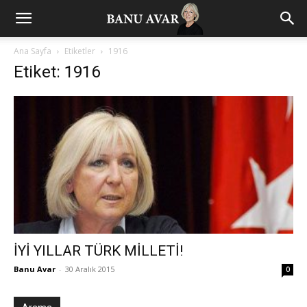
Ana Sayfa
Etiketler
1916
Etiket: 1916
İYİ YILLAR TÜRK MİLLETİ!
Banu Avar
-
30 Aralık 2015
0