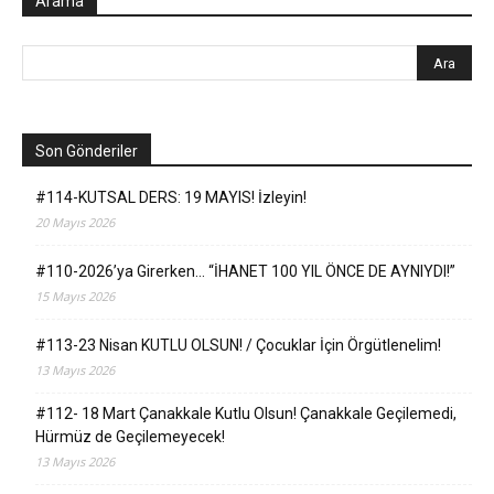
Arama
Son Gönderiler
#114-KUTSAL DERS: 19 MAYIS! İzleyin!
20 Mayıs 2026
#110-2026’ya Girerken… “İHANET 100 YIL ÖNCE DE AYNIYDI!”
15 Mayıs 2026
#113-23 Nisan KUTLU OLSUN! / Çocuklar İçin Örgütlenelim!
13 Mayıs 2026
#112- 18 Mart Çanakkale Kutlu Olsun! Çanakkale Geçilemedi,
Hürmüz de Geçilemeyecek!
13 Mayıs 2026