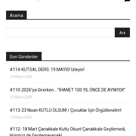
Arama
Son Gönderiler
#114-KUTSAL DERS: 19 MAYIS! İzleyin!
20 Mayıs 2026
#110-2026’ya Girerken… “İHANET 100 YIL ÖNCE DE AYNIYDI!”
15 Mayıs 2026
#113-23 Nisan KUTLU OLSUN! / Çocuklar İçin Örgütlenelim!
13 Mayıs 2026
#112- 18 Mart Çanakkale Kutlu Olsun! Çanakkale Geçilemedi,
Hürmüz de Geçilemeyecek!