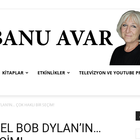
KITAPLAR
ETKINLIKLER
TELEVIZYON VE YOUTUBE 
Banu
LAN’IN… ÇOK HAKLI BİR SEÇİM!
EL BOB DYLAN’IN…
Avar