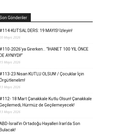
Son Gönderiler
#114-KUTSAL DERS: 19 MAYIS! İzleyin!
20 Mayıs 2026
#110-2026’ya Girerken… “İHANET 100 YIL ÖNCE
DE AYNIYDI!”
15 Mayıs 2026
#113-23 Nisan KUTLU OLSUN! / Çocuklar İçin
Örgütlenelim!
13 Mayıs 2026
#112- 18 Mart Çanakkale Kutlu Olsun! Çanakkale
Geçilemedi, Hürmüz de Geçilemeyecek!
13 Mayıs 2026
ABD-İsrail’in Ortadoğu Hayalleri İran’da Son
Bulacak!