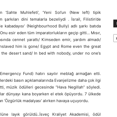
 ‘Sahte Muhlefeti’, ‘Yeni Sol’un (New left) tipik
arkıları dini temalarla bezeliydi . İsrail, Filistin’de
le kabadayısı’ (Neighbourhood Bully) adlı şarkı batıda
 ” Onu esir eden tüm imparatorlukların geçip gitti… Mısır,
Ka
asında cennet yarattı/ Kimseden emir, yardım almadı/
 enslaved him is gone/ Egypt and Rome even the great
 the desert sand/ In bed with nobody, under no one’s
 Emergency Fund) hatırı sayılır meblağ armağan etti.
0’lerdeki basın açıklamalarında Evanjelizme daha çok ilgi
ti, müzik ödülleri gecesinde “Hava Negillah” söyledi.
’lar dünyayı kana boyarken el etek öpüyordu. 7 ülkede
n ‘Özgürlük madalyası’ alırken havaya uçuyordu.
ne layık görüldü..İsveç Kraliyet Akademisi, ödül