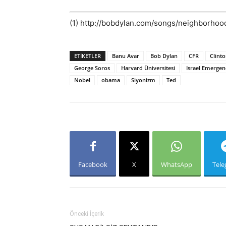
(1) http://bobdylan.com/songs/neighborhood
ETIKETLER
Banu Avar
Bob Dylan
CFR
Clint
George Soros
Harvard Üniversitesi
Israel Emerge
Nobel
obama
Siyonizm
Ted
Facebook
X
WhatsApp
Tel
Önceki İçerik