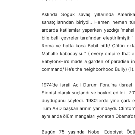
Aslında Soğuk savaş yıllarında Amerikan
sanatçılarından biriydi.. Hemen hemen tüm ş
ardarda katliamlar yaparken yazdığı ‘mahal
bile belli çevreler tarafından eleştirilmişti:
Roma ve hatta koca Babil bitti/ Çölün ort
Mahalle kabadayısı..” ( every empire that
Babylon/He’s made a garden of paradise in
command/ He’s the neighborhood Bully) (1).
1974’de israil Acil Durum Fonu’na (Israel
Sionist olarak suçlandı ve boykot edildi . 7
duyduğunu söyledi. 1980’lerde yine çark et
Tüm ABD başkanlarının yanındaydı. Clinton
aynı anda ölüm mangaları yöneten Obama’da
Bugün 75 yaşında Nobel Edebiyat Ödülü