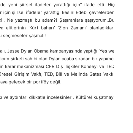
 yeni şiirsel ifadeler yarattığı için” ifade etti. Hiç
için şiirsel ifadeler yarattığı kesin! Edebi çevrelerden
ı ki.. Ne yazmıştı bu adam?! Şaşıranlara şaşıyorum..Bu
elitlerinin ‘Kürt baharı’ ‘Zion Zamanı’ planladıkları
u seçmeseler şaşmalı!
amalı. Jesse Dylan Obama kampanyasında yaptığı ‘Yes we
pım şirketi sahibi olan Dylan acaba sıradan bir yapımcı
in karar mekanizması CFR Dış İlişkiler Konseyi ve TED
resel Girişim Vakfı, TED, Bill ve Melinda Gates Vakfı,
raya gelecek bir portföy değil.
ı ve aydınları dikkatle incelesinler . Kültürel kuşatmayı