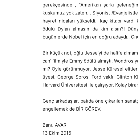
gerekçesinde , “Amerikan şarkı geleneğinde
kuşkumuz yok zaten… Siyonist /Evanjelistler 
hayret nidaları yükseldi.. kaç kitabı vard
ödülü Dylan almasın da kim alsın?! Dünya 
bugünlerde Nobel için en doğru adaydı.. On
Bir küçük not, oğlu Jesse’yi de hafife alm
can’ filmiyle Emmy ödülü almıştı. Wondros ya
mı? Öyle görünmüyor. Jesse Küresel elitler
üyesi. George Soros, Ford vakfı, Clinton Kü
Harvard Üniversitesi ile çalışıyor. Kolay bira
Genç arkadaşlar, batıda öne çıkarılan sanatç
engellemek de BİR GÖREV.
Banu AVAR
13 Ekim 2016