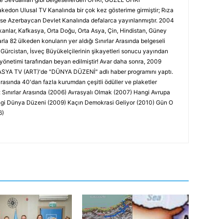
edon Ulusal TV Kanalında bir çok kez gösterime girmiştir; Rıza
ise Azerbaycan Devlet Kanalında defalarca yayınlanmıştır. 2004
lkanlar, Kafkasya, Orta Doğu, Orta Asya, Çin, Hindistan, Güney
la 82 ülkeden konuların yer aldığı Sınırlar Arasında belgeseli
 Gürcistan, İsveç Büyükelçilerinin şikayetleri sonucu yayından
 yönetimi tarafından beyan edilmiştir! Avar daha sonra, 2009
ASYA TV (ART)'de "DÜNYA DÜZENİ" adlı haber programını yaptı.
rasında 40'dan fazla kurumdan çeşitli ödüller ve plaketler
ır: Sınırlar Arasında (2006) Avrasyalı Olmak (2007) Hangi Avrupa
angi Dünya Düzeni (2009) Kaçın Demokrasi Geliyor (2010) Gün O
6)