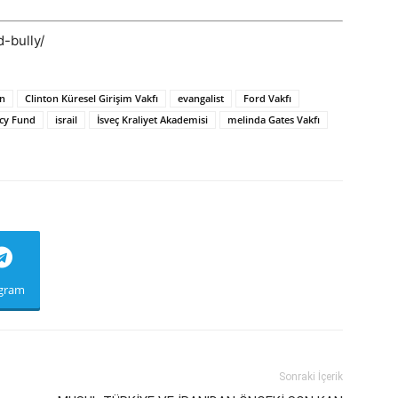
-bully/
on
Clinton Küresel Girişim Vakfı
evangalist
Ford Vakfı
ncy Fund
israil
İsveç Kraliyet Akademisi
melinda Gates Vakfı
egram
Sonraki İçerik