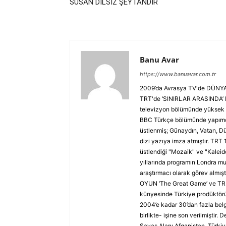
SUSAN DİLSİZ ŞEYTANDIR
Banu Avar
https://www.banuavar.com.tr
2009’da Avrasya TV'de DÜNYA 
TRT'de ‘SINIRLAR ARASINDA’ Ha
televizyon bölümünde yüksek l
BBC Türkçe bölümünde yapımcı 
üstlenmiş; Günaydın, Vatan, Dü
dizi yazıya imza atmıştır. TRT
üstlendiği "Mozaik" ve "Kaleid
yıllarında programın Londra muh
araştırmacı olarak görev almış
OYUN ‘The Great Game’ ve TRUV
künyesinde Türkiye prodüktörü 
2004’e kadar 30’dan fazla belge
birlikte- işine son verilmiştir. 
Savaş Alanı Afganistan, Türki