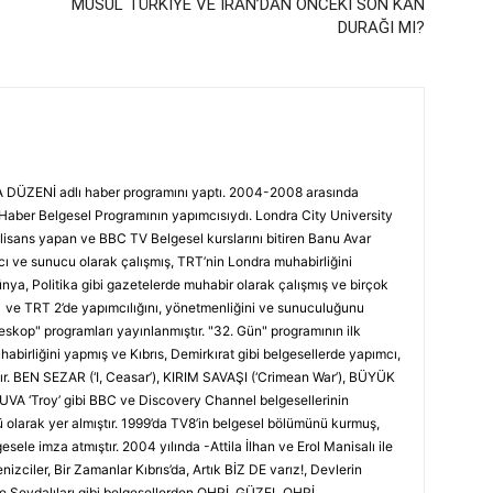
MUSUL TÜRKİYE VE İRAN’DAN ÖNCEKİ SON KAN
DURAĞI MI?
DÜZENİ adlı haber programını yaptı. 2004-2008 arasında
ber Belgesel Programının yapımcısıydı. Londra City University
isans yapan ve BBC TV Belgesel kurslarını bitiren Banu Avar
ve sunucu olarak çalışmış, TRT’nin Londra muhabirliğini
nya, Politika gibi gazetelerde muhabir olarak çalışmış ve birçok
 1 ve TRT 2’de yapımcılığını, yönetmenliğini ve sunuculuğunu
eskop" programları yayınlanmıştır. "32. Gün" programının ilk
abirliğini yapmış ve Kıbrıs, Demirkırat gibi belgesellerde yapımcı,
tır. BEN SEZAR (‘I, Ceasar’), KIRIM SAVAŞI (‘Crimean War’), BÜYÜK
A ‘Troy’ gibi BBC ve Discovery Channel belgesellerinin
olarak yer almıştır. 1999’da TV8’in belgesel bölümünü kurmuş,
sele imza atmıştır. 2004 yılında -Attila İlhan ve Erol Manisalı ile
Denizciler, Bir Zamanlar Kıbrıs’da, Artık BİZ DE varız!, Devlerin
ye Sevdalıları gibi belgesellerden OHRİ, GÜZEL OHRİ