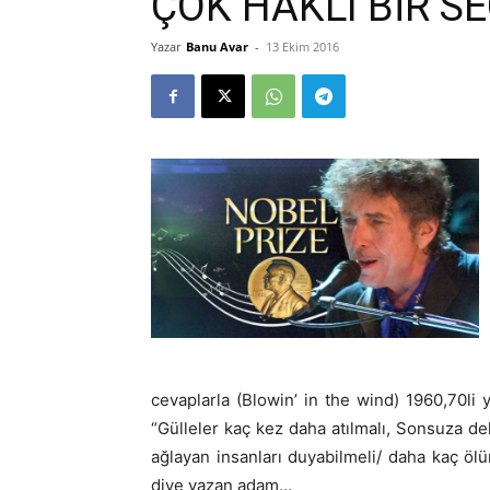
ÇOK HAKLI BİR SE
Yazar
Banu Avar
-
13 Ekim 2016
cevaplarla (Blowin’ in the wind) 1960,70li y
“Gülleler kaç kez daha atılmalı, Sonsuza d
ağlayan insanları duyabilmeli/ daha kaç ölüm
diye yazan adam…