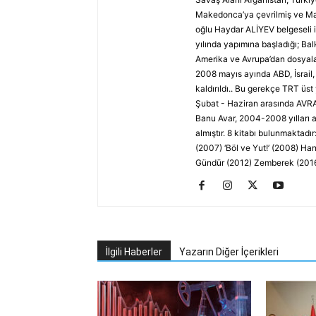
Makedonca’ya çevrilmiş ve Mak
oğlu Haydar ALİYEV belgeseli 
yılında yapımına başladığı; Ba
Amerika ve Avrupa’dan dosyalar
2008 mayıs ayında ABD, İsrail,
kaldırıldı.. Bu gerekçe TRT üst
Şubat - Haziran arasında AVR
Banu Avar, 2004-2008 yılları a
almıştır. 8 kitabı bulunmaktad
(2007) ‘Böl ve Yut!’ (2008) H
Gündür (2012) Zemberek (201
İlgili Haberler
Yazarın Diğer İçerikleri