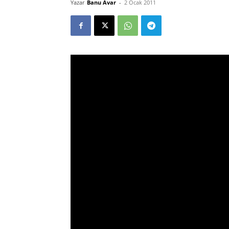
Yazar
Banu Avar
-
2 Ocak 2011