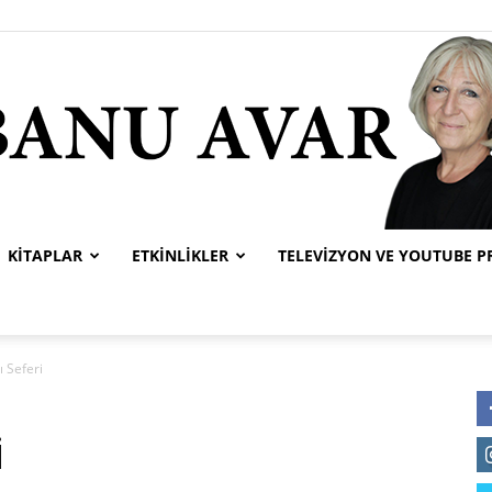
KITAPLAR
ETKINLIKLER
TELEVIZYON VE YOUTUBE 
Banu
ı Seferi
i
Avar