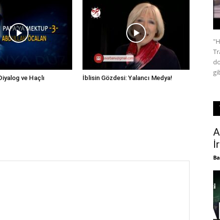
"H
Tr
do
gi
Diyalog ve Haçlı
İblisin Gözdesi: Yalancı Medya!
A
İ
Ba