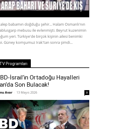
alep babamın doğduğu şehir... Halam Osmanlı'nın
ablusgarp mebusu ile evlenmişti. Beyrut kuzenimin
ğum yeri. Türkiye'de birçok kişinin ailesi benimki
bi. Güney komşumuz Irak'tan sonra şimdi...
TV Programları
BD-İsrail’in Ortadoğu Hayalleri
ran’da Son Bulacak!
nu Avar
-
13 Mayıs 2026
0