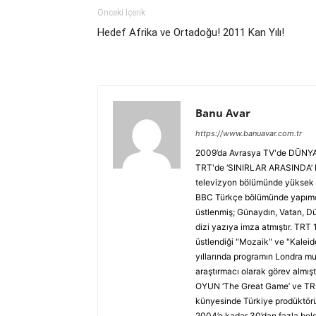
Önceki İçerik
Hedef Afrika ve Ortadoğu! 2011 Kan Yılı!
Banu Avar
https://www.banuavar.com.tr
2009’da Avrasya TV'de DÜNYA 
TRT'de ‘SINIRLAR ARASINDA’ Ha
televizyon bölümünde yüksek l
BBC Türkçe bölümünde yapımcı 
üstlenmiş; Günaydın, Vatan, Dü
dizi yazıya imza atmıştır. TRT
üstlendiği "Mozaik" ve "Kaleid
yıllarında programın Londra muh
araştırmacı olarak görev almış
OYUN ‘The Great Game’ ve TRUV
künyesinde Türkiye prodüktörü 
2004’e kadar 30’dan fazla belge