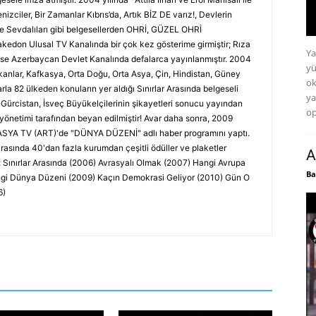
Denizciler, Bir Zamanlar Kıbrıs’da, Artık BİZ DE varız!, Devlerin
ye Sevdalıları gibi belgesellerden OHRİ, GÜZEL OHRİ
edon Ulusal TV Kanalında bir çok kez gösterime girmiştir; Rıza
Ya
ise Azerbaycan Devlet Kanalında defalarca yayınlanmıştır. 2004
yü
lkanlar, Kafkasya, Orta Doğu, Orta Asya, Çin, Hindistan, Güney
ok
la 82 ülkeden konuların yer aldığı Sınırlar Arasında belgeseli
ya
 Gürcistan, İsveç Büyükelçilerinin şikayetleri sonucu yayından
op
 yönetimi tarafından beyan edilmiştir! Avar daha sonra, 2009
ASYA TV (ART)'de "DÜNYA DÜZENİ" adlı haber programını yaptı.
rasında 40'dan fazla kurumdan çeşitli ödüller ve plaketler
A
ır: Sınırlar Arasında (2006) Avrasyalı Olmak (2007) Hangi Avrupa
Ba
angi Dünya Düzeni (2009) Kaçın Demokrasi Geliyor (2010) Gün O
6)