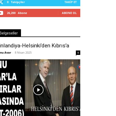
0
Takipçiler
TAKIP ET
26,200
Abone
ABONE OL
Belgeseller
inlandiya-Helsinki’den Kıbrıs’a
nu Avar
-
8 Nisan 2025
0