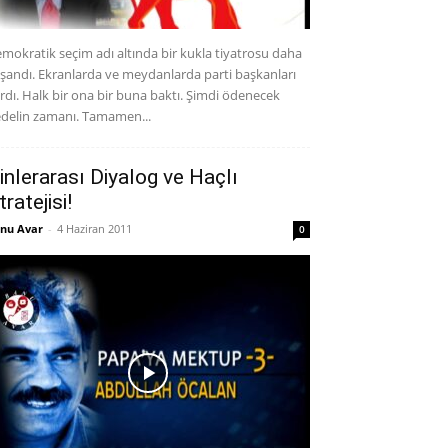
mokratik seçim adı altında bir kukla tiyatrosu daha
şandı. Ekranlarda ve meydanlarda parti başkanları
rdı. Halk bir ona bir buna baktı. Şimdi ödenecek
delin zamanı. Tamamen...
inlerarası Diyalog ve Haçlı
tratejisi!
nu Avar
-
4 Haziran 2011
0