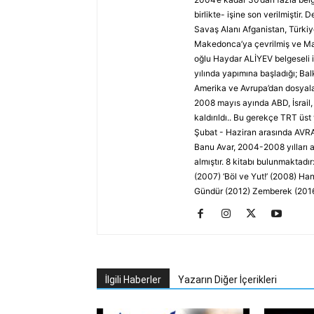
birlikte- işine son verilmiştir. 
Savaş Alanı Afganistan, Türki
Makedonca’ya çevrilmiş ve Mak
oğlu Haydar ALİYEV belgeseli 
yılında yapımına başladığı; Ba
Amerika ve Avrupa’dan dosyalar
2008 mayıs ayında ABD, İsrail,
kaldırıldı.. Bu gerekçe TRT üst
Şubat - Haziran arasında AVR
Banu Avar, 2004-2008 yılları a
almıştır. 8 kitabı bulunmaktad
(2007) ‘Böl ve Yut!’ (2008) H
Gündür (2012) Zemberek (201
İlgili Haberler
Yazarın Diğer İçerikleri