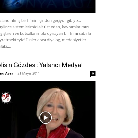
zlandırılmış bir filmin içinden geçiyor gibiyiz...
şünce sistemlerimizi alt üst eden, kavramlarımızı
ğiştiren ve kutsallarımızla oynayan bir filmi sabırla
yretmekteyiz! Dinler arası diyalog, medeniyetler
ifakı,...
blisin Gözdesi: Yalancı Medya!
nu Avar
-
21 Mayıs 2011
0