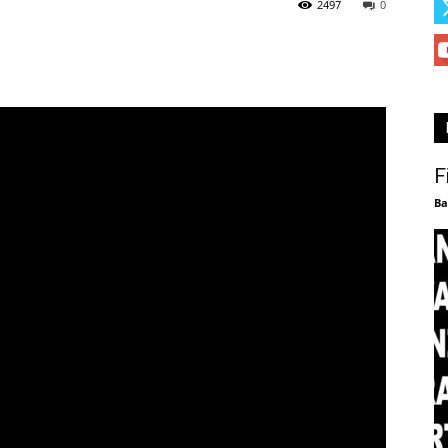
2497
0
F
Ba