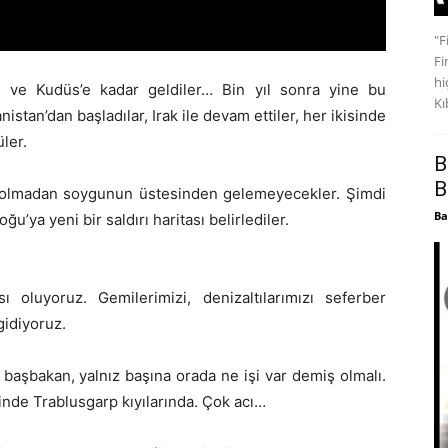
"F
Fi
hi
u ve Kudüs’e kadar geldiler… Bin yıl sonra yine bu
Kıb
stan’dan başladılar, Irak ile devam ettiler, her ikisinde
ler.
B
B
ler olmadan soygunun üstesinden gelemeyecekler. Şimdi
Ba
ğu’ya yeni bir saldırı haritası belirlediler.
 oluyoruz. Gemilerimizi, denizaltılarımızı seferber
gidiyoruz.
 başbakan, yalnız başına orada ne işi var demiş olmalı.
içinde Trablusgarp kıyılarında. Çok acı…