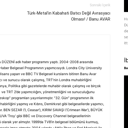
Sonraki İçerik
Türk-Metal'in Kabahati Batıcı Değil Avrasyacı
Hı
Olması! / Banu AVAR
Dü
de
se
itt
İ
DÜZENİ adlı haber programını yaptı. 2004-2008 arasında
ber Belgesel Programının yapımcısıydı. Londra City University
Ba
isans yapan ve BBC TV Belgesel kurslarını bitiren Banu Avar
ve sunucu olarak çalışmış, TRT’nin Londra muhabirliğini
nya, Politika gibi gazetelerde muhabir olarak çalışmış ve birçok
 1 ve TRT 2’de yapımcılığını, yönetmenliğini ve sunuculuğunu
eskop" programları yayınlanmıştır. "32. Gün" programının ilk
abirliğini yapmış ve Kıbrıs, Demirkırat gibi belgesellerde yapımcı,
tır. BEN SEZAR (‘I, Ceasar’), KIRIM SAVAŞI (‘Crimean War’), BÜYÜK
A ‘Troy’ gibi BBC ve Discovery Channel belgesellerinin
olarak yer almıştır. 1999’da TV8’in belgesel bölümünü kurmuş,
sele imza atmıştır. 2004 yılında -Attila İlhan ve Erol Manisalı ile