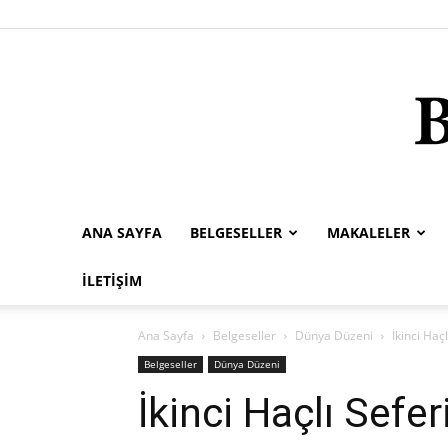
ANA SAYFA
BELGESELLER
MAKALELER
İLETIŞIM
Ana Sayfa
Belgeseller
Dünya Düzeni
İkinci Haçl
Belgeseller
Dünya Düzeni
İkinci Haçlı Sefer