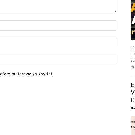
“A
| 
sa
do
efere bu tarayıcıya kaydet.
E
V
Ç
Ba