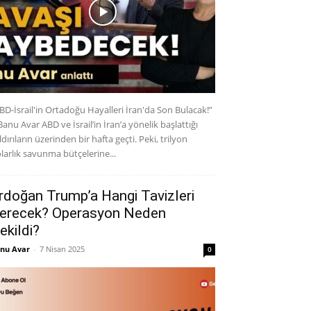
BD-İsrail'in Ortadoğu Hayalleri İran'da Son Bulacak!”
Banu Avar ABD ve İsrail’in İran’a yönelik başlattığı
ldırıların üzerinden bir hafta geçti. Peki, trilyon
larlık savunma bütçelerine...
rdoğan Trump’a Hangi Tavizleri
erecek? Operasyon Neden
ekildi?
nu Avar
-
7 Nisan 2025
0