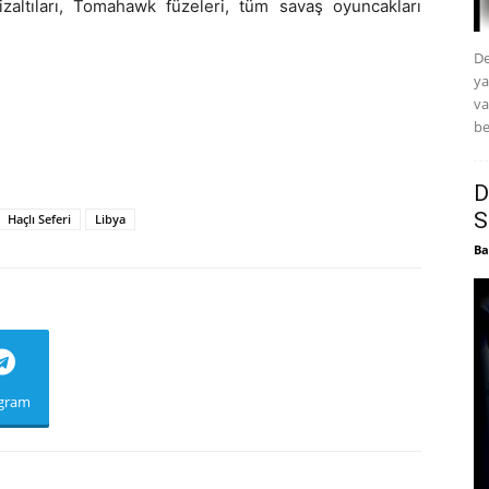
zaltıları, Tomahawk füzeleri, tüm savaş oyuncakları
De
ya
va
be
D
S
Haçlı Seferi
Libya
Ba
egram