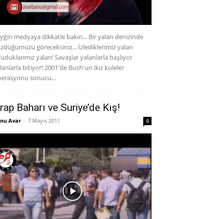
ygın medyaya dikkatle bakın... Bir yalan denizinde
zdüğümüzü göreceksiniz... İzlediklerimiz yalan
uduklarımız yalan! Savaşlar yalanlarla başlıyor
lanlarla bitiyor! 2001'de Bush'un ikiz kuleler
erasyonu sonucu...
rap Baharı ve Suriye’de Kış!
nu Avar
-
7 Mayıs 2011
0