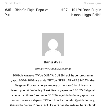
Önceki İçerik
Sonraki İçerik
#35 – Biden’ın Elçisi Papa ve
#37 – 101 Yıl Önce Bugün
Pulu
İstanbul İşgal Edildi!
Banu Avar
https://www.banuavar.com.tr
2009’da Avrasya TV'de DÜNYA DÜZENİ adlı haber programını
yaptı. 2004-2008 arasında TRT'de ‘SINIRLAR ARASINDA’ Haber
Belgesel Programının yapımcısıydı. Londra City University
televizyon bölümünde yüksek lisans yapan ve BBC TV Belgesel
kurslarını bitiren Banu Avar BBC Türkçe bölümünde yapımcı ve
sunucu olarak çalışmış, TRT’nin Londra muhabirliğini üstlenmiş;
Günaydın, Vatan, Dünya, Politika gibi gazetelerde muhabir olarak