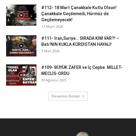
#112- 18 Mart Çanakkale Kutlu Olsun!
Çanakkale Geçilemedi, Hürmüz de
Geçilemeyecek!
13 Mayıs 2026
#111- İran,Suriye… SIRADA KİM VAR?! –
Batı’NIN KUKLA KÜRDİSTAN HAYALİ!
5 Mart 2026
#109- BÜYÜK ZAFER ve İç Cephe: MİLLET-
MECLİS-ORDU
30 Ağustos 2025
Devamını Göster