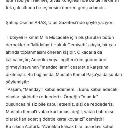
İşte Tıbbiyeli Hikmet, Sivas Kongresi’nde bu derneklerin
tek çatı altında birleşmesini öneren genç adamdır.
Şahap Osman ARAS, Ulus Gazetesi’nde şöyle yazıyor:
Tıbbiyeli Hikmet Milli Mücadele için oluşturulan bütün
derneklerin “Müdafaa-i Hukuk Cemiyeti” adıyla, bir çatı
altında toplanmasını öneren kişidir. O kadarla da
kalmamıştır; Amerika veya İngiltere’nin güdümüne
girmeyi savunan “mandacıların” cesaretle karşısına
dikilmiştir. Bu bağlamda, Mustafa Kemal Paşa’ya da şunları
söylemiştir:
“Paşam, “Mandayı” kabul edemem… Bunu kabul edecek
olanları şiddetle reddederiz. Örneğin “manda”
düşüncesini siz bile kabul etseniz, sizi de reddederiz.
Mustafa Kemal’i vatan kurtarıcısı değil, vatan batırıcısı
olarak ilan eder; şiddetle karşı koyarız!” demiştir!
Bu çıkışa Atatürk: “Azınlıkta kalsak bile, mandayı kabul