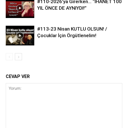
#110-2026’ya Girerken… “İHANET 100
YIL ÖNCE DE AYNIYDI!”
#113-23 Nisan KUTLU OLSUN! /
Çocuklar İçin Örgütlenelim!
CEVAP VER