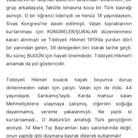
grup arkadaşıyla, fakülte binasına koca bir Türk bayrağı
asmıştı. O bir öğrenci lideriydi ve henüz 18 yaşındayken,
Sivas Kongresi’ne davet edilmişti. Vatan topraklarının
kurtarılması için KONGRELER/ŞURALAR düzenlenmesi
kararı alınmıştı ve Tıbbiyeli Hikmet 1919’da yurdun dört
bir yanından gelen, 38 delegeden biri olarak tarihe geçti.
Bu süreç BUGÜN için hayati önemdedir. Tıbbiyeli Hikmet’i
anlamak da yol göstericidir.
Tıbbiyeli Hikmet kısacık hayatı boyunca durup
dinlenmeden vatan için çalıştı. Vatan için de öldü. 44
yaşındaydı. Sarıkamış’taydı. Karda mahsur kalan
Mehmetçiklere ulaşmaya çalışmış, ciğerleri soğuğa
dayanmamış, vereme yakalanmıştı. Ne yazık ki
kurtarılamadı… O Atatürk’ün anlattığı Türk gençliğinin
anıtıydı. 14 Mart Tıp Bayramları balo salonlarında değil,
onun yaptığı gibi düşmana bayrak dikerek kutlanmalı!