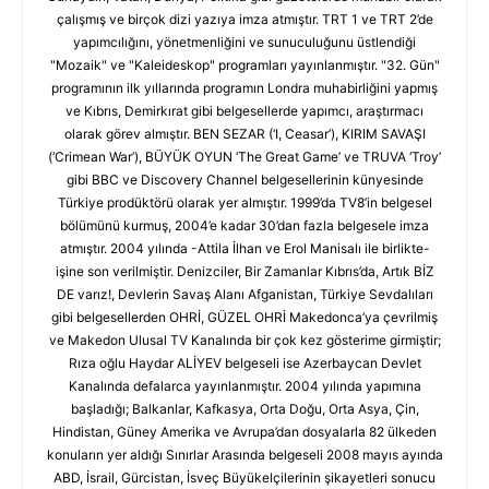
çalışmış ve birçok dizi yazıya imza atmıştır. TRT 1 ve TRT 2’de
yapımcılığını, yönetmenliğini ve sunuculuğunu üstlendiği
"Mozaik" ve "Kaleideskop" programları yayınlanmıştır. "32. Gün"
programının ilk yıllarında programın Londra muhabirliğini yapmış
ve Kıbrıs, Demirkırat gibi belgesellerde yapımcı, araştırmacı
olarak görev almıştır. BEN SEZAR (‘I, Ceasar’), KIRIM SAVAŞI
(‘Crimean War’), BÜYÜK OYUN ‘The Great Game’ ve TRUVA ‘Troy’
gibi BBC ve Discovery Channel belgesellerinin künyesinde
Türkiye prodüktörü olarak yer almıştır. 1999’da TV8’in belgesel
bölümünü kurmuş, 2004’e kadar 30’dan fazla belgesele imza
atmıştır. 2004 yılında -Attila İlhan ve Erol Manisalı ile birlikte-
işine son verilmiştir. Denizciler, Bir Zamanlar Kıbrıs’da, Artık BİZ
DE varız!, Devlerin Savaş Alanı Afganistan, Türkiye Sevdalıları
gibi belgesellerden OHRİ, GÜZEL OHRİ Makedonca’ya çevrilmiş
ve Makedon Ulusal TV Kanalında bir çok kez gösterime girmiştir;
Rıza oğlu Haydar ALİYEV belgeseli ise Azerbaycan Devlet
Kanalında defalarca yayınlanmıştır. 2004 yılında yapımına
başladığı; Balkanlar, Kafkasya, Orta Doğu, Orta Asya, Çin,
Hindistan, Güney Amerika ve Avrupa’dan dosyalarla 82 ülkeden
konuların yer aldığı Sınırlar Arasında belgeseli 2008 mayıs ayında
ABD, İsrail, Gürcistan, İsveç Büyükelçilerinin şikayetleri sonucu