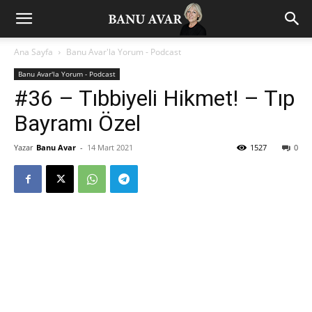
Ana Sayfa
Banu Avar'la Yorum - Podcast
Banu Avar'la Yorum - Podcast
#36 – Tıbbiyeli Hikmet! – Tıp
Bayramı Özel
Yazar
Banu Avar
-
14 Mart 2021
1527
0