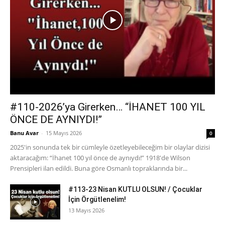
#110-2026’ya Girerken… “İHANET 100 YIL
ÖNCE DE AYNIYDI!”
Banu Avar
-
15 Mayıs 2026
0
2025'in sonunda tek bir cümleyle özetleyebileceğim bir olaylar dizisi
aktaracağım: “İhanet 100 yıl önce de aynıydı!” 1918'de Wilson
Prensipleri ilan edildi. Buna göre Osmanlı topraklarında bir...
#113-23 Nisan KUTLU OLSUN! / Çocuklar
İçin Örgütlenelim!
13 Mayıs 2026